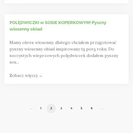
POLĘDWICZKI w SOSIE KOPERKOWYM! Pyszny
wiosenny obiad
Mamy okres wiosenny, dlatego chciałem przygotować
pyszny wiosenny obiad inspirowany tą porą roku. Do
soczystych wieprzowych polędwiczek dodałem pyszny
sos...
Zobacz więcej →
←
1
2
3
4
5
6
→