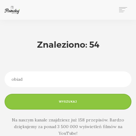
ZAMÓWIENIA TELEFONICZNE → 533 540 175
O NAS
KARTA / LUNCH
Znaleziono: 54
PRZYJĘCIA
BIZNES
WNĘTRZA
GALERIA
PRZEPISY
PRACA
KONTAKT
WYSZUKAJ
Na naszym kanale znajdziesz już 158 przepisów. Bardzo
dziękujemy za ponad 3 500 000 wyświetleń filmów na
YouTube!