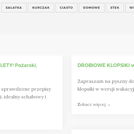
SAŁATKA
KURCZAK
CIASTO
DOMOWE
STEK
W
ETY! Pożarski,
DROBIOWE KLOPSIKI w 
Zapraszam na pyszny do
e sprawdzone przepisy
klopsiki w wersji wakac
, idealny schabowy i
Zobacz więcej →