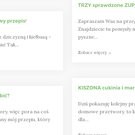
TRZY sprawdzone ZUPY
y przepis!
Zapraszam Was na przeg
Znajdziecie tu pomysły 
 dziczyzną i kiełbasą -
pyszne...
u! Tak...
Zobacz więcej →
KISZONA cukinia i mar
bić?
Dziś pokazuję kolejny pr
ory, więc pora na coś
domowe przetwory, to ki
y mój przepis, który
dla...
Zobacz więcej →