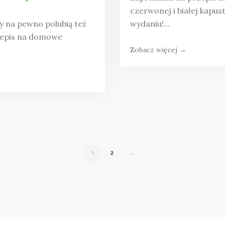
czerwonej i białej kapus
y na pewno polubią też
wydaniu!...
zepis na domowe
Zobacz więcej →
1
2
→