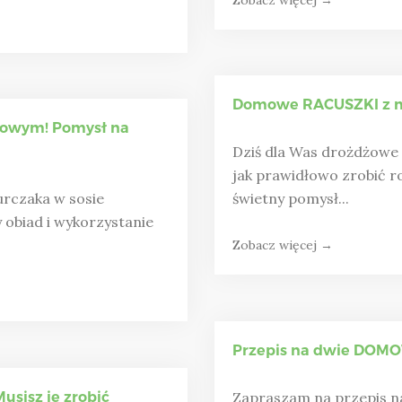
Domowe RACUSZKI z m
owym! Pomysł na
Dziś dla Was drożdżowe
jak prawidłowo zrobić 
rczaka w sosie
świetny pomysł...
obiad i wykorzystanie
Zobacz więcej →
Przepis na dwie DOMO
sisz je zrobić
Zapraszam na przepis n