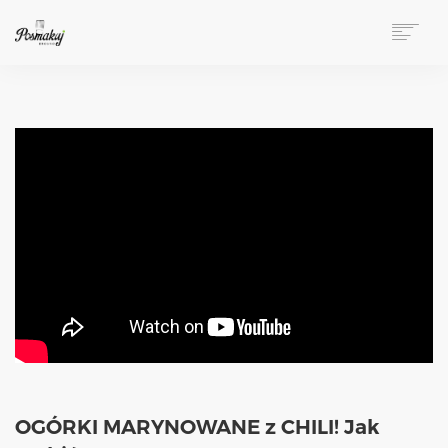
ZAMÓWIENIA TELEFONICZNE → 533 540 175
O NAS
KARTA / LUNCH
PRZYJĘCIA
BIZNES
WNĘTRZA
GALERIA
PRZEPISY
PRACA
KONTAKT
OGÓRKI MARYNOWANE z CHILI! Jak