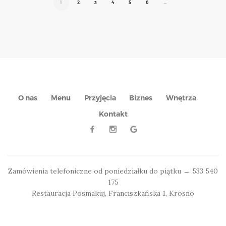
1
2
3
4
5
6
→
O nas
Menu
Przyjęcia
Biznes
Wnętrza
Kontakt
Zamówienia telefoniczne od poniedziałku do piątku → 533 540
175
Restauracja Posmakuj, Franciszkańska 1, Krosno