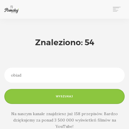
ZAMÓWIENIA TELEFONICZNE → 533 540 175
O NAS
KARTA / LUNCH
Znaleziono: 54
PRZYJĘCIA
BIZNES
WNĘTRZA
GALERIA
PRZEPISY
PRACA
KONTAKT
WYSZUKAJ
Na naszym kanale znajdziesz już 158 przepisów. Bardzo
dziękujemy za ponad 3 500 000 wyświetleń filmów na
YouTube!